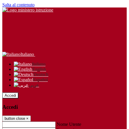
Salta al contenuto
Italiano
Italiano
English
Deutsch
Español
عربى
Accedi
Accedi
button close
×
Nome Utente