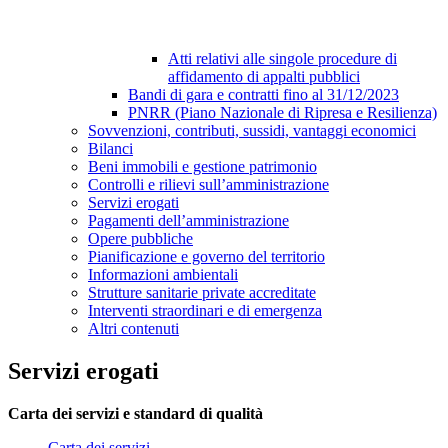
Atti relativi alle singole procedure di
affidamento di appalti pubblici
Bandi di gara e contratti fino al 31/12/2023
PNRR (Piano Nazionale di Ripresa e Resilienza)
Sovvenzioni, contributi, sussidi, vantaggi economici
Bilanci
Beni immobili e gestione patrimonio
Controlli e rilievi sull’amministrazione
Servizi erogati
Pagamenti dell’amministrazione
Opere pubbliche
Pianificazione e governo del territorio
Informazioni ambientali
Strutture sanitarie private accreditate
Interventi straordinari e di emergenza
Altri contenuti
Servizi erogati
Carta dei servizi e standard di qualità
Carta dei servizi