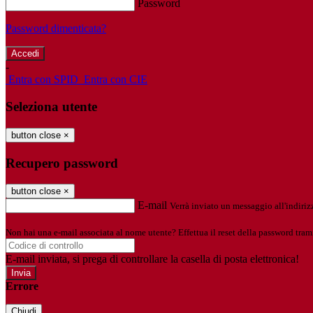
Password
Password dimenticata?
-
Entra con SPID
Entra con CIE
Seleziona utente
button close
×
Recupero password
button close
×
E-mail
Verrà inviato un messaggio all'indirizz
Non hai una e-mail associata al nome utente? Effettua il reset della password tram
E-mail inviata, si prega di controllare la casella di posta elettronica!
Errore
Chiudi