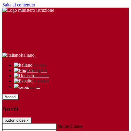
Salta al contenuto
Italiano
Italiano
English
Deutsch
Español
عربى
Accedi
Accedi
button close
×
Nome Utente