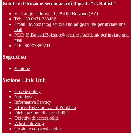
Istituto di Istruzione Secondaria di II grado “C. Battisti”
Via Luigi Cadorna, 16, 39100 Bolzano (BZ)
Tel:
+39 0471 283406
Email:
itc.bolzano@scuola.alto-adige.it
Link per inviare una
mail
PEC:
IS.Battisti.Bolzano@pec.prov.bz.it
Link per inviare una
mail
C.F.: 80003380211
Seguici su
Youtube
Sezione Link Utili
Cookie policy
Note legali
Informativa Privacy
Ufficio Relazioni con il Pubblico
Dichiarazione di accessibilità
Obiettivi di accessibilità
Whistleblowing
Gestione consensi cookie