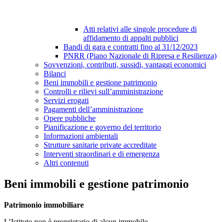
Atti relativi alle singole procedure di
affidamento di appalti pubblici
Bandi di gara e contratti fino al 31/12/2023
PNRR (Piano Nazionale di Ripresa e Resilienza)
Sovvenzioni, contributi, sussidi, vantaggi economici
Bilanci
Beni immobili e gestione patrimonio
Controlli e rilievi sull’amministrazione
Servizi erogati
Pagamenti dell’amministrazione
Opere pubbliche
Pianificazione e governo del territorio
Informazioni ambientali
Strutture sanitarie private accreditate
Interventi straordinari e di emergenza
Altri contenuti
Beni immobili e gestione patrimonio
Patrimonio immobiliare
L’Istituto non è proprietario di alcun immobile.