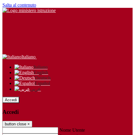
Salta al contenuto
Italiano
Italiano
English
Deutsch
Español
عربى
Accedi
Accedi
button close
×
Nome Utente