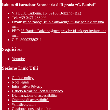
Istituto di Istruzione Secondaria di II grado “C. Battisti”
Via Luigi Cadorna, 16, 39100 Bolzano (BZ)
Tel:
+39 0471 283406
Email:
itc.bolzano@scuola.alto-adige.it
Link per inviare una
mail
PEC:
IS.Battisti.Bolzano@pec.prov.bz.it
Link per inviare una
mail
C.F.: 80003380211
Seguici su
Youtube
Sezione Link Utili
Cookie policy
Note legali
Informativa Privacy
Ufficio Relazioni con il Pubblico
Dichiarazione di accessibilità
Obiettivi di accessibilità
Whistleblowing
Gestione consensi cookie