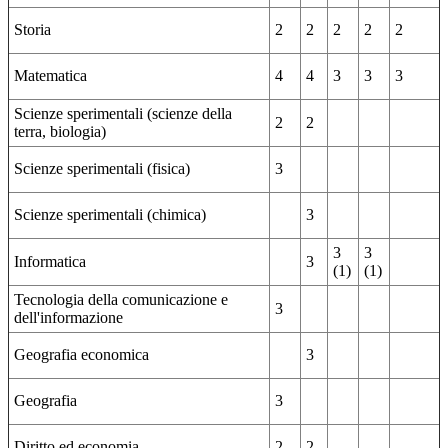
Storia
2
2
2
2
2
Matematica
4
4
3
3
3
Scienze sperimentali (scienze della
2
2
terra, biologia)
Scienze sperimentali (fisica)
3
Scienze sperimentali (chimica)
3
3
3
Informatica
3
(1)
(1)
Tecnologia della comunicazione e
3
dell'informazione
Geografia economica
3
Geografia
3
Diritto ed economia
2
2