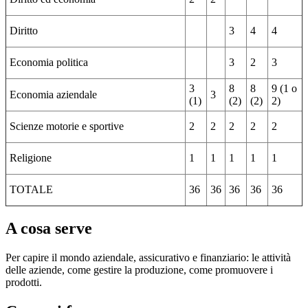
Diritto
3
4
4
Economia politica
3
2
3
3
8
8
9 (1 o
Economia aziendale
3
(1)
(2)
(2)
2)
Scienze motorie e sportive
2
2
2
2
2
Religione
1
1
1
1
1
TOTALE
36
36
36
36
36
A cosa serve
Per capire il mondo aziendale, assicurativo e finanziario: le attività
delle aziende, come gestire la produzione, come promuovere i
prodotti.