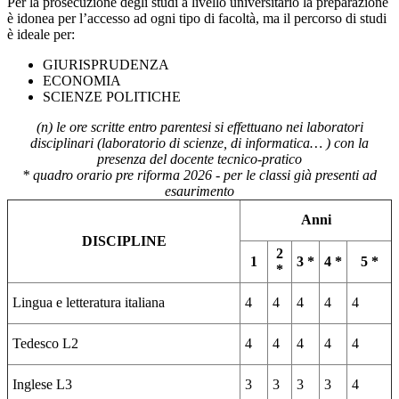
Per la prosecuzione degli studi a livello universitario la preparazione
è idonea per l’accesso ad ogni tipo di facoltà, ma il percorso di studi
è ideale per:
GIURISPRUDENZA
ECONOMIA
SCIENZE POLITICHE
(n) le ore scritte entro parentesi si effettuano nei laboratori
disciplinari (laboratorio di scienze, di informatica… ) con la
presenza del docente tecnico-pratico
* quadro orario pre riforma 2026 - per le classi già presenti ad
esaurimento
Anni
DISCIPLINE
2
1
3 *
4 *
5 *
*
Lingua e letteratura italiana
4
4
4
4
4
Tedesco L2
4
4
4
4
4
Inglese L3
3
3
3
3
4