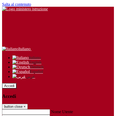
Salta al contenuto
Italiano
Italiano
English
Deutsch
Español
عربى
Accedi
Accedi
button close
×
Nome Utente