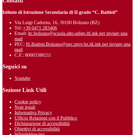
Contatti
Istituto di Istruzione Secondaria di II grado “C. Battisti”
Via Luigi Cadorna, 16, 39100 Bolzano (BZ)
Tel:
+39 0471 283406
Email:
itc.bolzano@scuola.alto-adige.it
Link per inviare una
mail
PEC:
IS.Battisti.Bolzano@pec.prov.bz.it
Link per inviare una
mail
C.F.: 80003380211
Seguici su
Youtube
Sezione Link Utili
Cookie policy
Note legali
Informativa Privacy
Ufficio Relazioni con il Pubblico
Dichiarazione di accessibilità
Obiettivi di accessibilità
Whistleblowing