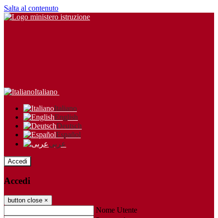
Salta al contenuto
Italiano
Italiano
English
Deutsch
Español
عربى
Accedi
Accedi
button close
×
Nome Utente