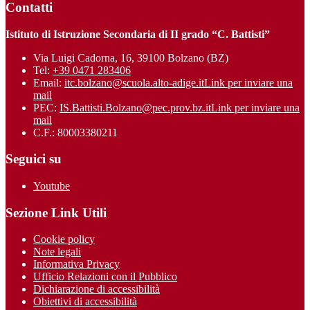
Contatti
Istituto di Istruzione Secondaria di II grado “C. Battisti”
Via Luigi Cadorna, 16, 39100 Bolzano (BZ)
Tel:
+39 0471 283406
Email:
itc.bolzano@scuola.alto-adige.it
Link per inviare una
mail
PEC:
IS.Battisti.Bolzano@pec.prov.bz.it
Link per inviare una
mail
C.F.: 80003380211
Seguici su
Youtube
Sezione Link Utili
Cookie policy
Note legali
Informativa Privacy
Ufficio Relazioni con il Pubblico
Dichiarazione di accessibilità
Obiettivi di accessibilità