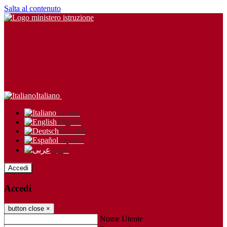
Salta al contenuto
Italiano
Italiano
English
Deutsch
Español
عربى
Accedi
Accedi
button close
×
Nome Utente