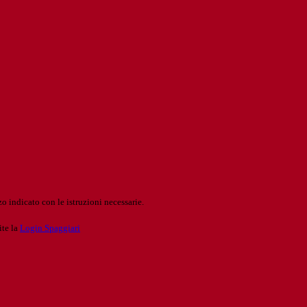
o indicato con le istruzioni necessarie.
ite la
Login Spaggiari