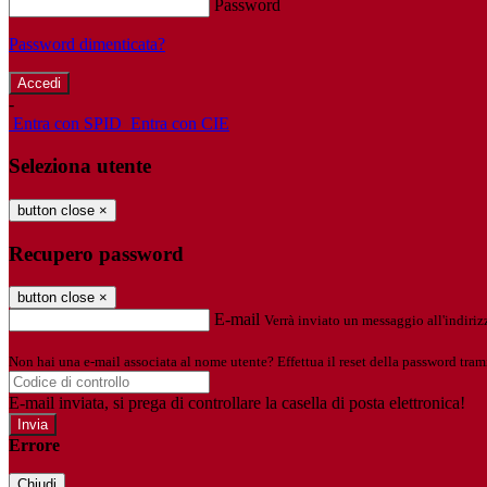
Password
Password dimenticata?
-
Entra con SPID
Entra con CIE
Seleziona utente
button close
×
Recupero password
button close
×
E-mail
Verrà inviato un messaggio all'indirizz
Non hai una e-mail associata al nome utente? Effettua il reset della password tram
E-mail inviata, si prega di controllare la casella di posta elettronica!
Errore
Chiudi