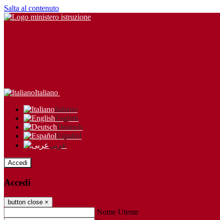
Salta al contenuto
Italiano
Italiano
English
Deutsch
Español
عربى
Accedi
Accedi
button close
×
Nome Utente