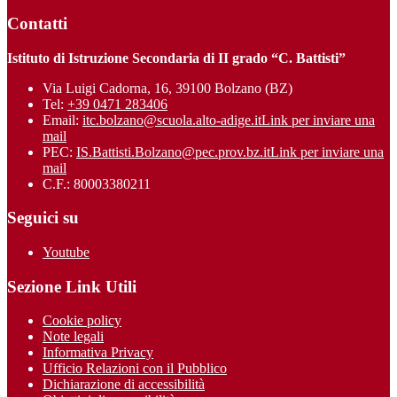
Contatti
Istituto di Istruzione Secondaria di II grado “C. Battisti”
Via Luigi Cadorna, 16, 39100 Bolzano (BZ)
Tel:
+39 0471 283406
Email:
itc.bolzano@scuola.alto-adige.it
Link per inviare una
mail
PEC:
IS.Battisti.Bolzano@pec.prov.bz.it
Link per inviare una
mail
C.F.: 80003380211
Seguici su
Youtube
Sezione Link Utili
Cookie policy
Note legali
Informativa Privacy
Ufficio Relazioni con il Pubblico
Dichiarazione di accessibilità