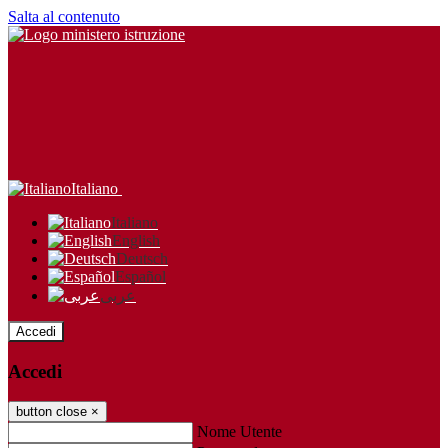
Salta al contenuto
Italiano
Italiano
English
Deutsch
Español
عربى
Accedi
Accedi
button close
×
Nome Utente