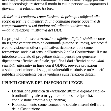
mai la tecnologia trasforma il modo in cui le persone — soprattutto i
giovani — si relazionano tra loro.
«Il diritto si configura come l'insieme di principi codificati allo
scopo di fornire ai membri di una comunità regole oggettive di
comportamento su cui fondare un'ordinata convivenza.»
— dalla relazione illustrativa del DDL
La proposta definisce la «r
elazione affettiva digitale stabile
» come
un legame caratterizzato da continuità (almeno sei mesi), reciprocità
e condivisione emotiva significativa, riconoscendola come
formazione sociale ai sensi dell'articolo 2 della Costituzione. Il testo
introduce il divieto di progettare sistemi pensati per generare
dipendenza affettiva artificiale, qualifica i dati affettivi come «
dati
sensibili rafforzati
» in linea con il GDPR, prevede protezioni
assolute per i minori e i soggetti vulnerabili e istituisce un'Autorità
pubblica indipendente per la vigilanza sulle relazioni digitali.
I PUNTI CHIAVE DEL DISEGNO DI LEGGE
Definizione giuridica di «
relazione affettiva digitale stabile
»
(continuità uguale o maggiore di 6 mesi, reciprocità,
condivisione emotiva significativa)
Riconoscimento come formazione sociale ai sensi dell'art. 2
della Costituzione