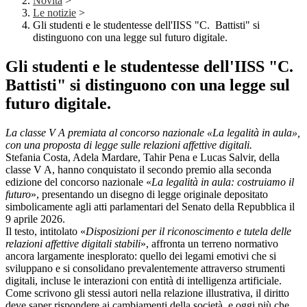
Novità
>
Le notizie
>
Gli studenti e le studentesse dell'IISS "C. Battisti" si
distinguono con una legge sul futuro digitale.
Gli studenti e le studentesse dell'IISS "C.
Battisti" si distinguono con una legge sul
futuro digitale.
La classe V A premiata al concorso nazionale «La legalità in aula»,
con una proposta di legge sulle relazioni affettive digitali.
Stefania Costa, Adela Mardare, Tahir Pena e Lucas Salvir, della
classe V A, hanno conquistato il secondo premio alla seconda
edizione del concorso nazionale «
La legalità in aula: costruiamo il
futuro
», presentando un disegno di legge originale depositato
simbolicamente agli atti parlamentari del Senato della Repubblica il
9 aprile 2026.
Il testo, intitolato «
Disposizioni per il riconoscimento e tutela delle
relazioni affettive digitali stabili
», affronta un terreno normativo
ancora largamente inesplorato: quello dei legami emotivi che si
sviluppano e si consolidano prevalentemente attraverso strumenti
digitali, incluse le interazioni con entità di intelligenza artificiale.
Come scrivono gli stessi autori nella relazione illustrativa, il diritto
deve saper rispondere ai cambiamenti della società, e oggi più che