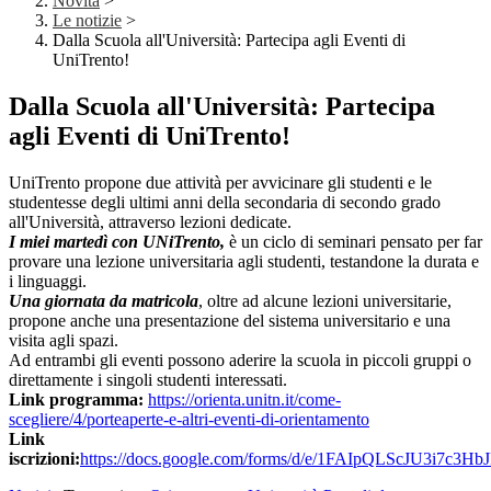
Novità
>
Le notizie
>
Dalla Scuola all'Università: Partecipa agli Eventi di
UniTrento!
Dalla Scuola all'Università: Partecipa
agli Eventi di UniTrento!
UniTrento propone due attività per avvicinare gli studenti e le
studentesse degli ultimi anni della secondaria di secondo grado
all'Università, attraverso lezioni dedicate.
I miei martedì con UNiTrento,
è un ciclo di seminari pensato per far
provare una lezione universitaria agli studenti, testandone la durata e
i linguaggi.
Una giornata da matricola
, oltre ad alcune lezioni universitarie,
propone anche una presentazione del sistema universitario e una
visita agli spazi.
Ad entrambi gli eventi possono aderire la scuola in piccoli gruppi o
direttamente i singoli studenti interessati.
Link programma:
https://orienta.unitn.it/come-
scegliere/4/porteaperte-e-altri-eventi-di-orientamento
Link
iscrizioni:
https://docs.google.com/forms/d/e/1FAIpQLScJU3i7c