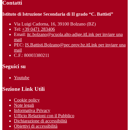
Contatti
Istituto di Istruzione Secondaria di II grado “C. Battisti”
Via Luigi Cadorna, 16, 39100 Bolzano (BZ)
Tel:
+39 0471 283406
Email:
itc.bolzano@scuola.alto-adige.it
Link per inviare una
mail
PEC:
IS.Battisti.Bolzano@pec.prov.bz.it
Link per inviare una
mail
C.F.: 80003380211
Seguici su
Youtube
Sezione Link Utili
Cookie policy
Note legali
Informativa Privacy
Ufficio Relazioni con il Pubblico
Dichiarazione di accessibilità
Obiettivi di accessibilità