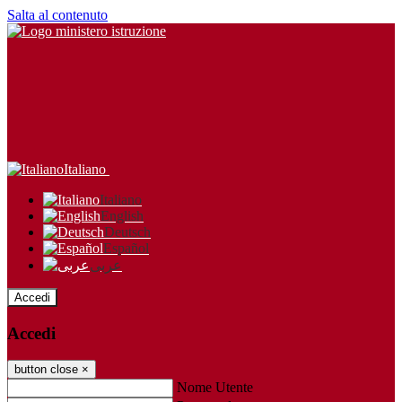
Salta al contenuto
Italiano
Italiano
English
Deutsch
Español
عربى
Accedi
Accedi
button close
×
Nome Utente