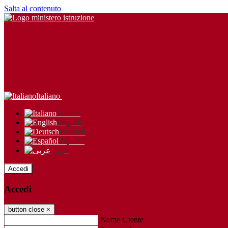
Salta al contenuto
Italiano
Italiano
English
Deutsch
Español
عربى
Accedi
Accedi
button close
×
Nome Utente