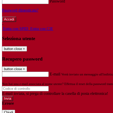
Password
Password dimenticata?
-
Entra con SPID
Entra con CIE
Seleziona utente
button close
×
Recupero password
button close
×
E-mail
Verrà inviato un messaggio all'indirizz
Non hai una e-mail associata al nome utente? Effettua il reset della password tram
E-mail inviata, si prega di controllare la casella di posta elettronica!
Errore
Chiudi