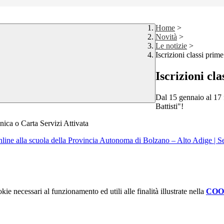
Home
>
Novità
>
Le notizie
>
Iscrizioni classi prim
Iscrizioni cl
Dal 15 gennaio al 17 
Battisti"!
nica o Carta Servizi Attivata
nline alla scuola della Provincia Autonoma di Bolzano – Alto Adige | Se
kie necessari al funzionamento ed utili alle finalità illustrate nella
COO