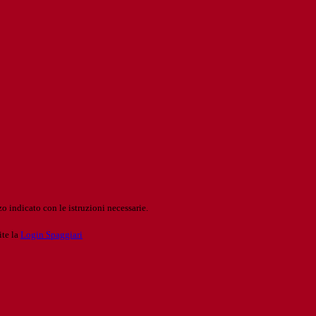
o indicato con le istruzioni necessarie.
ite la
Login Spaggiari