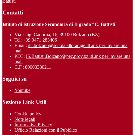
Battisti”
Contatti
Istituto di Istruzione Secondaria di II grado “C. Battisti”
Via Luigi Cadorna, 16, 39100 Bolzano (BZ)
Tel:
+39 0471 283406
Email:
itc.bolzano@scuola.alto-adige.it
Link per inviare una
mail
PEC:
IS.Battisti.Bolzano@pec.prov.bz.it
Link per inviare una
mail
C.F.: 80003380211
Seguici su
Youtube
Sezione Link Utili
Cookie policy
Note legali
Informativa Privacy
Ufficio Relazioni con il Pubblico