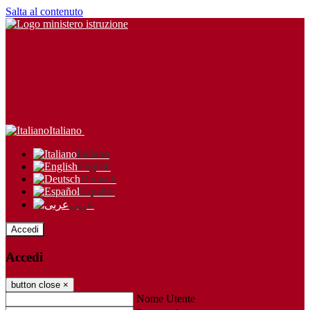
Salta al contenuto
Italiano
Italiano
English
Deutsch
Español
عربى
Accedi
Accedi
button close
×
Nome Utente